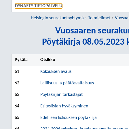
SIIRRY S
DYNASTY TIETOPALVELU
Helsingin seurakuntayhtymä
Toimielimet
Vuosaare
Vuosaaren seuraku
Pöytäkirja 08.05.2023 k
Pykälä
Otsikko
61
Kokouksen avaus
62
Laillisuus ja päätösvaltaisuus
63
Pöytäkirjan tarkastajat
64
Esityslistan hyväksyminen
65
Edellisen kokouksen pöytäkirja