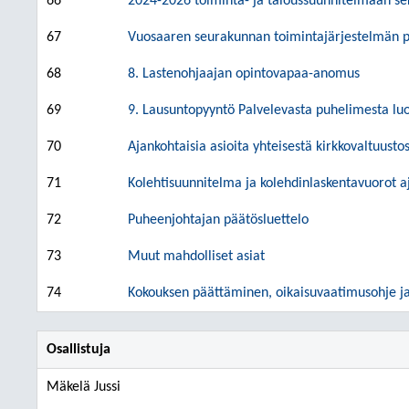
66
2024-2026 toiminta- ja taloussuunnitelmaan sek
67
Vuosaaren seurakunnan toimintajärjestelmän p
68
8. Lastenohjaajan opintovapaa-anomus
69
9. Lausuntopyyntö Palvelevasta puhelimesta l
70
Ajankohtaisia asioita yhteisestä kirkkovaltuusto
71
Kolehtisuunnitelma ja kolehdinlaskentavuorot aj
72
Puheenjohtajan päätösluettelo
73
Muut mahdolliset asiat
74
Kokouksen päättäminen, oikaisuvaatimusohje ja 
Osallistuja
Mäkelä Jussi