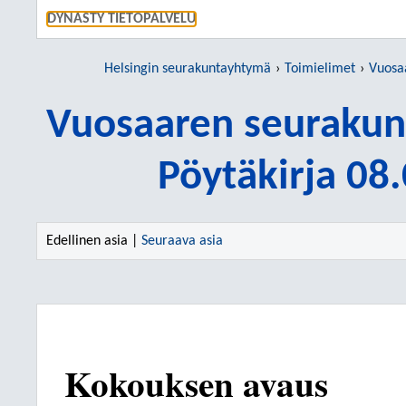
SIIRRY S
DYNASTY TIETOPALVELU
Helsingin seurakuntayhtymä
Toimielimet
Vuosaar
Vuosaaren seurakun
Pöytäkirja 08
Edellinen asia |
Seuraava asia
Kokouksen avaus