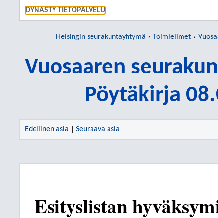
SIIRRY S
DYNASTY TIETOPALVELU
Helsingin seurakuntayhtymä
Toimielimet
Vuosaar
Vuosaaren seurakun
Pöytäkirja 08
Edellinen asia
|
Seuraava asia
Esityslistan hyväksym