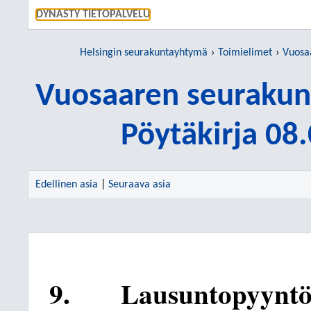
SIIRRY S
DYNASTY TIETOPALVELU
Helsingin seurakuntayhtymä
Toimielimet
Vuosaar
Vuosaaren seurakun
Pöytäkirja 08
Edellinen asia
|
Seuraava asia
9.
Lausuntopyyntö 