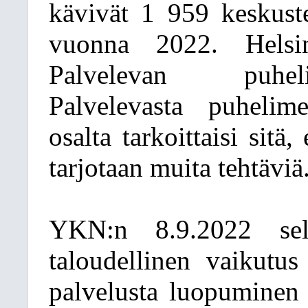
kävivät 1 959 keskuste
vuonna 2022. Helsin
Palvelevan puheli
Palvelevasta puhelim
osalta tarkoittaisi sitä,
tarjotaan muita tehtäviä
YKN:n 8.9.2022 selo
taloudellinen vaikutu
palvelusta luopuminen t