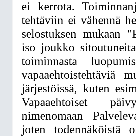
ei kerrota. Toiminnan
tehtäviin ei vähennä h
selostuksen mukaan "P
iso joukko sitoutuneita
toiminnasta luopumi
vapaaehtoistehtäviä mu
järjestöissä, kuten esi
Vapaaehtoiset päiv
nimenomaan Palveleva
joten todennäköistä 