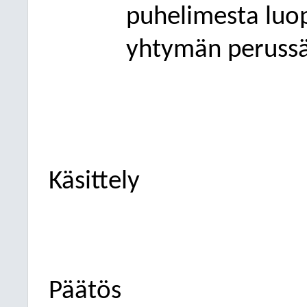
puhelimesta luop
yhtymän peruss
Käsittely
Päätös