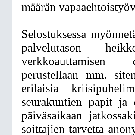
määrän vapaaehtoistyö
Selostuksessa myönnetä
palvelutason heik
verkkoauttamisen o
perustellaan mm. site
erilaisia kriisipuhe
seurakuntien papit ja 
päiväsaikaan jatkossak
soittajien tarvetta ano