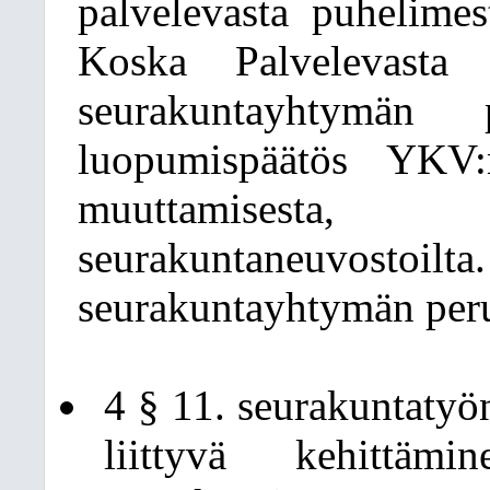
palvelevasta puhelimes
Koska Palvelevasta
seurakuntayhtymän p
luopumispäätös YKV:
muuttamisesta
seurakuntaneuv
seurakuntayhtymän per
4 § 11. seurakuntatyön
liittyvä kehittämi