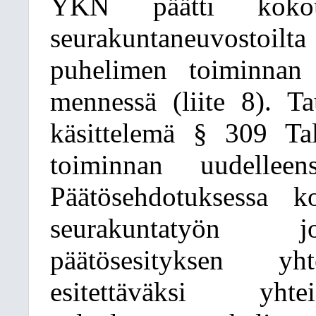
YKN päätti kokou
seurakuntaneuvostoi
puhelimen toiminnan 
mennessä (liite 8). T
käsittelemä § 309 Tal
toiminnan uudelleens
Päätösehdotuksessa k
seurakuntatyön jo
päätösesityksen yht
esitettäväksi yhtei