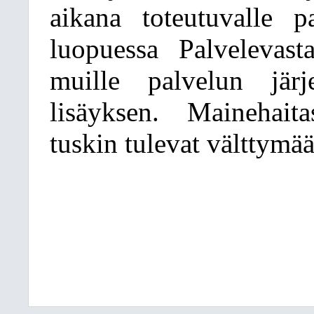
aikana toteutuvalle pa
luopuessa Palvelevast
muille palvelun järj
lisäyksen. Mainehait
tuskin tulevat välttymää