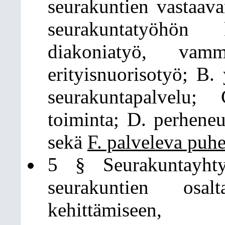
seurakuntien vastaav
seurakuntatyöhön
diakoniatyö, vamm
erityisnuorisotyö; B.
seurakuntapalvelu;
toiminta; D. perheneu
sekä
F. palveleva puhe
5 § Seurakuntayhtym
seurakuntien osal
kehittämiseen, y