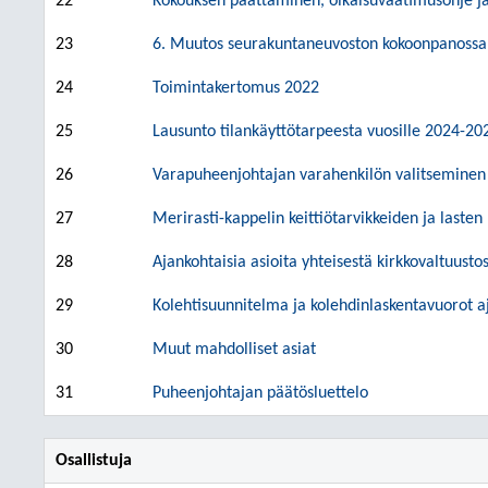
22
Kokouksen päättäminen, oikaisuvaatimusohje ja 
23
6. Muutos seurakuntaneuvoston kokoonpanossa
24
Toimintakertomus 2022
25
Lausunto tilankäyttötarpeesta vuosille 2024-20
26
Varapuheenjohtajan varahenkilön valitseminen
27
Merirasti-kappelin keittiötarvikkeiden ja laste
28
Ajankohtaisia asioita yhteisestä kirkkovaltuusto
29
Kolehtisuunnitelma ja kolehdinlaskentavuorot aj
30
Muut mahdolliset asiat
31
Puheenjohtajan päätösluettelo
Osallistuja