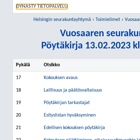
SIIRRY S
DYNASTY TIETOPALVELU
Helsingin seurakuntayhtymä
Toimielimet
Vuosaare
Vuosaaren seuraku
Pöytäkirja 13.02.2023 kl
Pykälä
Otsikko
17
Kokouksen avaus
18
Laillisuus ja päätösvaltaisuus
19
Pöytäkirjan tarkastajat
20
Esityslistan hyväksyminen
21
Edellisen kokouksen pöytäkirja