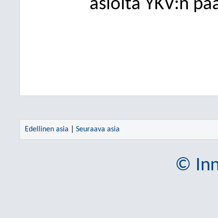
asioita YKV:n pä
Edellinen asia
|
Seuraava asia
© Inn