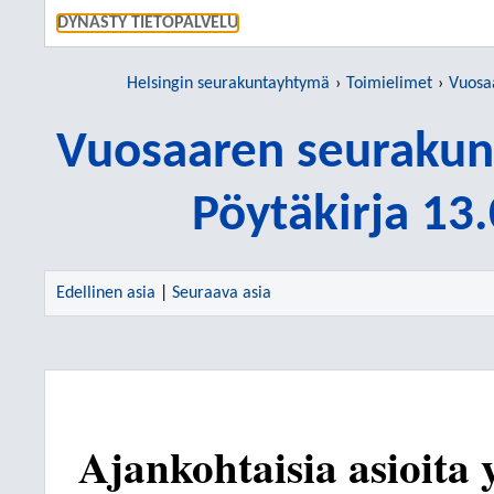
SIIRRY S
DYNASTY TIETOPALVELU
Helsingin seurakuntayhtymä
Toimielimet
Vuosaar
Vuosaaren seurakun
Pöytäkirja 13
Edellinen asia
|
Seuraava asia
Ajankohtaisia asioita 