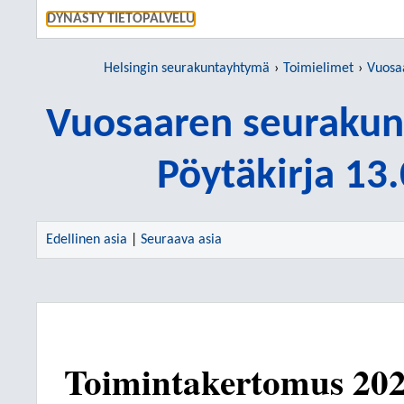
SIIRRY S
DYNASTY TIETOPALVELU
Helsingin seurakuntayhtymä
Toimielimet
Vuosaar
Vuosaaren seurakun
Pöytäkirja 13
Edellinen asia
|
Seuraava asia
Toimintakertomus 20