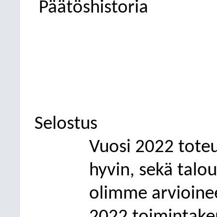
Päätöshistoria
Selostus
Vuosi 2022 toteut
hyvin, sekä talo
olimme arvioinee