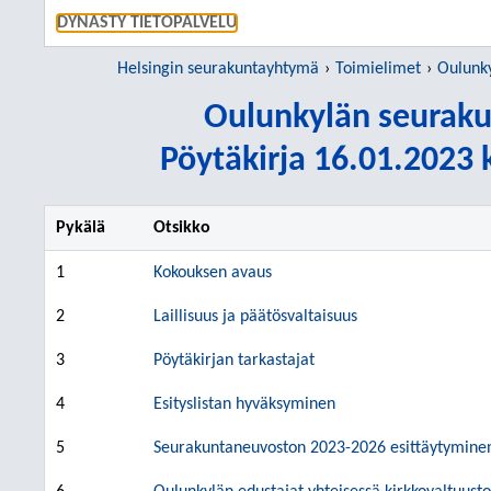
SIIRRY S
DYNASTY TIETOPALVELU
Helsingin seurakuntayhtymä
Toimielimet
Oulunkylä
Oulunkylän seurak
Pöytäkirja 16.01.2023 k
Pykälä
Otsikko
1
Kokouksen avaus
2
Laillisuus ja päätösvaltaisuus
3
Pöytäkirjan tarkastajat
4
Esityslistan hyväksyminen
5
Seurakuntaneuvoston 2023-2026 esittäytymine