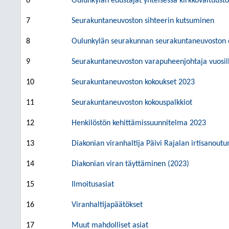
6
Oulunkylän edustajat yhteisessä kirkkovaltuust
7
Seurakuntaneuvoston sihteerin kutsuminen
8
Oulunkylän seurakunnan seurakuntaneuvoston 
9
Seurakuntaneuvoston varapuheenjohtaja vuosil
10
Seurakuntaneuvoston kokoukset 2023
11
Seurakuntaneuvoston kokouspalkkiot
12
Henkilöstön kehittämissuunnitelma 2023
13
Diakonian viranhaltija Päivi Rajalan irtisanou
14
Diakonian viran täyttäminen (2023)
15
Ilmoitusasiat
16
Viranhaltijapäätökset
17
Muut mahdolliset asiat