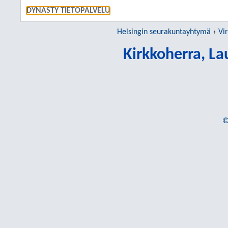
SIIRRY S
DYNASTY TIETOPALVELU
Helsingin seurakuntayhtymä
Vir
Kirkkoherra, L
©