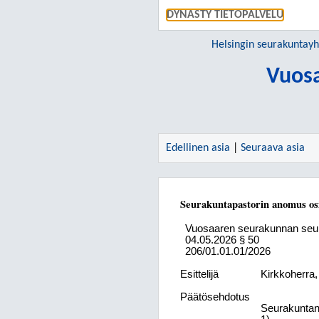
DYNASTY TIETOPALVELU
Helsingin seurakuntay
Vuos
Edellinen asia
|
Seuraava asia
Seurakuntapastorin anomus ositt
Vuosaaren seurakunnan seu
04.05.2026
§ 50
206/01.01.01/2026
Esittelijä
Kirkkoherra
Päätösehdotus
Seurakunta