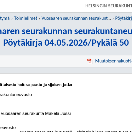
SIIRRY SUORAAN PÄÄSISÄLTÖÖN
HELSINGIN SEURAKUN
htymä
Toimielimet
Vuosaaren seurakunnan seurakuntaneuvosto
Pöytäkir
aaren seurakunnan seurakuntaneu
Pöytäkirja 04.05.2026/Pykälä 50
Muutoksenhakuohj
aisesta hoitovapaasta ja sijaisen jatko
rakuntaneuvosto
, Vuosaaren seurakunta Mäkelä Jussi
neuvosto