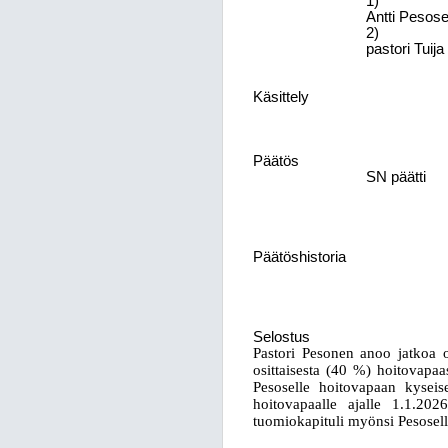
1)
Antti Pesose
2)
pastori Tuij
Käsittely
Päätös
SN päätti
Päätöshistoria
Selostus
Pastori Pesonen anoo jatkoa 
osittaisesta (40 %) hoitovapa
Pesoselle hoitovapaan kyseis
hoitovapaalle ajalle 1.1.2
tuomiokapituli myönsi Pesosell