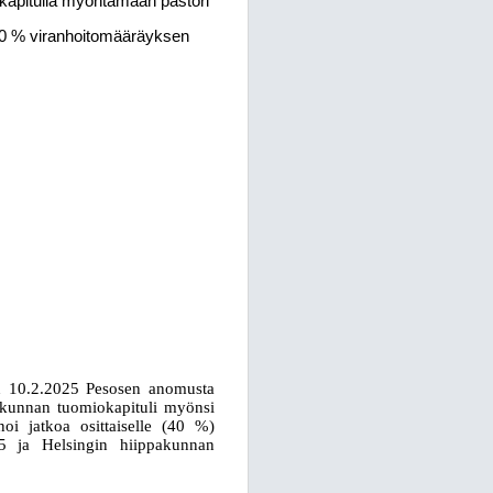
kapitulia myöntämään pastori
20 % viranhoitomääräyksen
an 10.2.2025 Pesosen anomusta
pakunnan tuomiokapituli myönsi
oi jatkoa osittaiselle (40 %)
5 ja Helsingin hiippakunnan