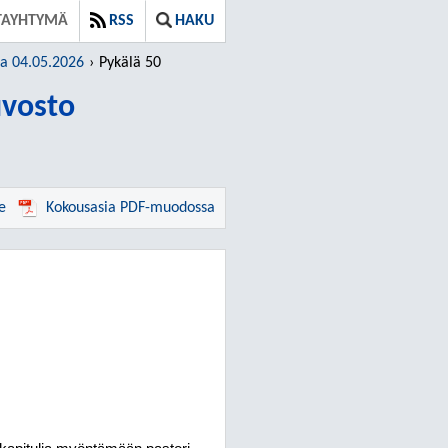
TAYHTYMÄ
RSS
HAKU
ja 04.05.2026
Pykälä 50
vosto
e
Kokousasia PDF-muodossa