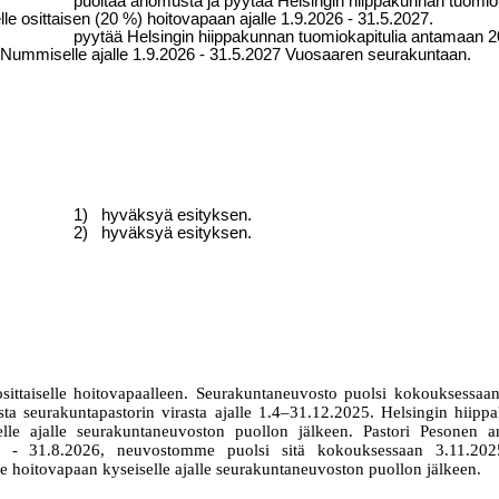
puoltaa anomusta ja pyytää Helsingin hiippakunnan tuomio
lle osittaisen (20 %) hoitovapaan ajalle 1.9.2026 - 31.5.2027.
pyytää Helsingin hiippakunnan tuomiokapitulia antamaan 
a Nummiselle ajalle 1.9.2026 - 31.5.2027 Vuosaaren seurakuntaan.
1)
hyväksyä esityksen.
2)
hyväksyä esityksen.
osittaiselle hoitovapaalleen. Seurakuntaneuvosto puolsi kokouksessa
asta seurakuntapastorin virasta ajalle 1.4–31.12.2025. Helsingin hiip
elle ajalle seurakuntaneuvoston puollon jälkeen.
Pastori Pesonen an
026 - 31.8.2026, neuvostomme puolsi sitä kokouksessaan 3.11.202
e hoitovapaan kyseiselle ajalle seurakuntaneuvoston puollon jälkeen.