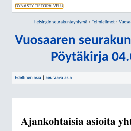
SIIRRY S
DYNASTY TIETOPALVELU
Helsingin seurakuntayhtymä
Toimielimet
Vuosaar
Vuosaaren seurakun
Pöytäkirja 04
Edellinen asia
|
Seuraava asia
Ajankohtaisia asioita yh