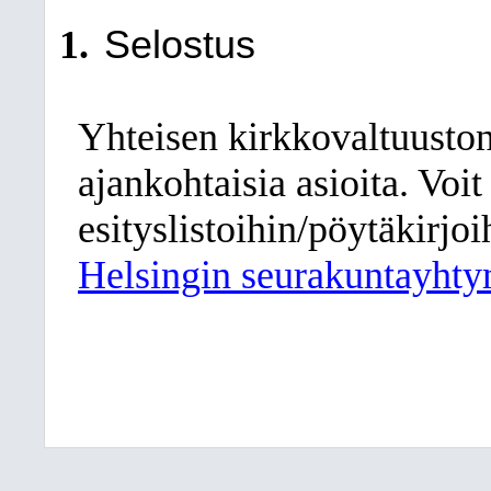
Selostus
Yhteisen kirkkovaltuuston
ajankohtaisia asioita. Voi
esityslistoihin/pöytäkirjo
Helsingin seurakuntayht