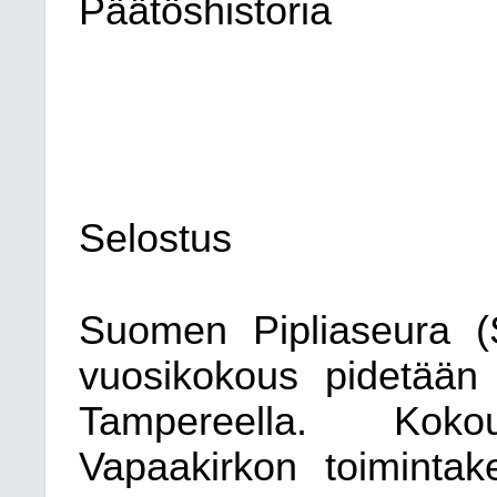
Päätöshistoria
Selostus
Suomen Pipliaseura (
vuosikokous pidetään 
Tampereella. Ko
Vapaakirkon toimintak