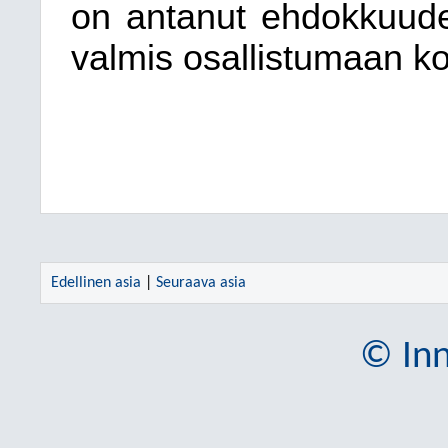
on antanut ehdokkuudel
valmis osallistumaan k
Edellinen asia
|
Seuraava asia
© Inn