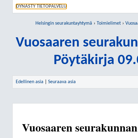
SIIRRY S
DYNASTY TIETOPALVELU
Helsingin seurakuntayhtymä
Toimielimet
Vuosaar
Vuosaaren seurakun
Pöytäkirja 09
Edellinen asia
|
Seuraava asia
Vuosaaren seurakunnan 