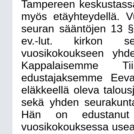
Tampereen keskustassa
myös etäyhteydellä. V
seuran sääntöjen 13 §
ev.-lut. kirkon s
vuosikokoukseen yhde
Kappalaisemme T
edustajaksemme Eeva
eläkkeellä oleva talou
sekä yhden seurakun
Hän on edustanut
vuosikokouksessa useas