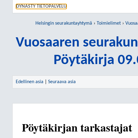
SIIRRY S
DYNASTY TIETOPALVELU
Helsingin seurakuntayhtymä
Toimielimet
Vuosaar
Vuosaaren seurakun
Pöytäkirja 09
Edellinen asia
|
Seuraava asia
Pöytäkirjan tarkastajat