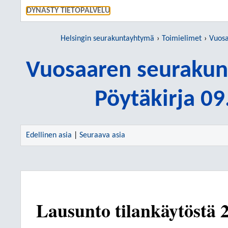
SIIRRY S
DYNASTY TIETOPALVELU
Helsingin seurakuntayhtymä
Toimielimet
Vuosaa
Vuosaaren seurakun
Pöytäkirja 0
Edellinen asia
|
Seuraava asia
Lausunto tilankäytöstä 