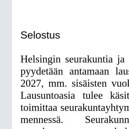
Selostus
Helsingin seurakuntia ja 
pyydetään antamaan laus
2027, mm. sisäisten vuokr
Lausuntoasia tulee käsi
toimittaa seurakuntayhty
mennessä. Seurakun