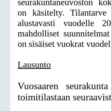
seurakuntaneuvoston koko
on käsitelty. Tilantarv
alustavasti vuodelle 2
mahdolliset suunnitelmat 
on sisäiset vuokrat vuodel
Lausunto
Vuosaaren seurakunt
toimitilastaan seuraavis