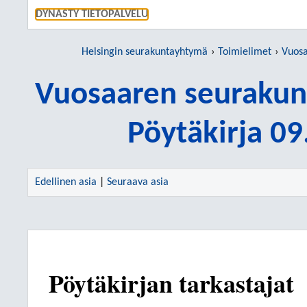
SIIRRY S
DYNASTY TIETOPALVELU
Helsingin seurakuntayhtymä
Toimielimet
Vuosaa
Vuosaaren seurakun
Pöytäkirja 0
Edellinen asia
|
Seuraava asia
Pöytäkirjan tarkastajat