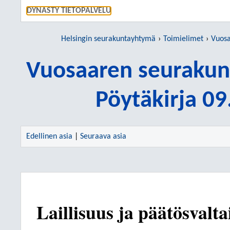
SIIRRY S
DYNASTY TIETOPALVELU
Helsingin seurakuntayhtymä
Toimielimet
Vuosaa
Vuosaaren seurakun
Pöytäkirja 0
Edellinen asia
|
Seuraava asia
Laillisuus ja päätösvalta