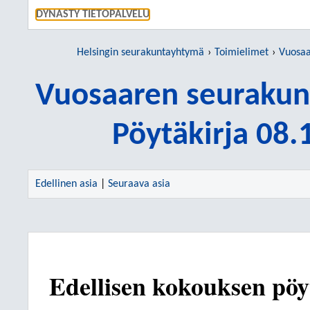
SIIRRY S
DYNASTY TIETOPALVELU
Helsingin seurakuntayhtymä
Toimielimet
Vuosaare
Vuosaaren seurakun
Pöytäkirja 08
Edellinen asia
|
Seuraava asia
Edellisen kokouksen pöy