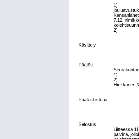
1)
jouluavustuk
Kansanlähet
7.12. nimikk
kolehtisuunn
2)
Käsittely
Päätös
Seurakuntan
1)
2)
Hinkkanen /2
Päätöshistoria
Selostus
Liitteessä 11
päivinä, jol