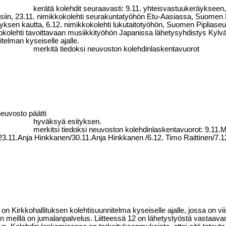
kerätä kolehdit seuraavasti: 9.11. yhteisvastuukeräykseen,
siin, 23.11. nimikkokolehti seurakuntatyöhön Etu-Aasiassa, Suomen E
yksen kautta, 6.12. nimikkokolehti lukutaitotyöhön, Suomen Piplias
okolehti tavoittavaan musiikkityöhön Japanissa lähetysyhdistys Kylvä
itelman kyseiselle ajalle.
merkitä tiedoksi neuvoston kolehdinlaskentavuorot
euvosto päätti
hyväksyä esityksen.
merkitsi tiedoksi neuvoston kolehdinlaskentavuorot: 9.11.M
3.11.Anja Hinkkanen/30.11.Anja Hinkkanen /6.12. Timo Raittinen/7.1
 on Kirkkohallituksen kolehtisuunnitelma kyseiselle ajalle, jossa on vii
loin meillä on jumalanpalvelus. Liitteessä 12 on lähetystyöstä vasta