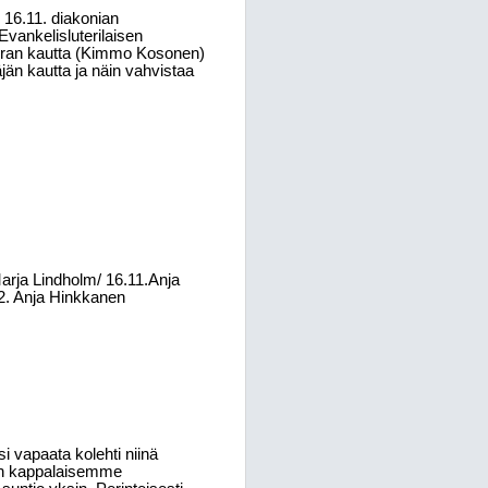
 16.11. diakonian
vankelisluterilaisen
euran kautta (Kimmo Kosonen)
jän kautta ja näin vahvistaa
arja Lindholm/ 16.11.Anja
2. Anja Hinkkanen
si vapaata kolehti niinä
avan kappalaisemme