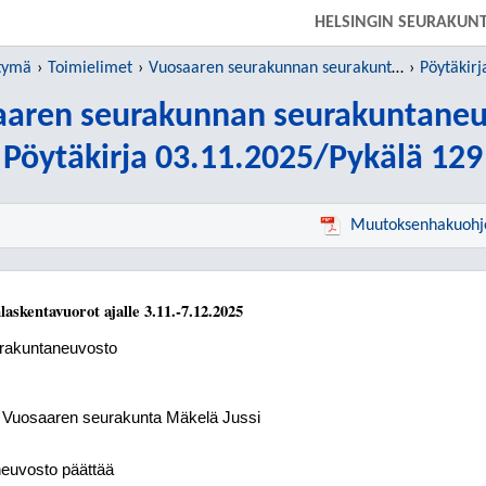
SIIRRY SUORAAN PÄÄSISÄLTÖÖN
HELSINGIN SEURAKUN
htymä
Toimielimet
Vuosaaren seurakunnan seurakuntaneuvosto
Pöytäkirj
aaren seurakunnan seurakuntaneu
Pöytäkirja 03.11.2025/Pykälä 129
Muutoksenhakuohj
askentavuorot ajalle 3.11.-7.12.2025
rakuntaneuvosto
, Vuosaaren seurakunta Mäkelä Jussi
euvosto päättää