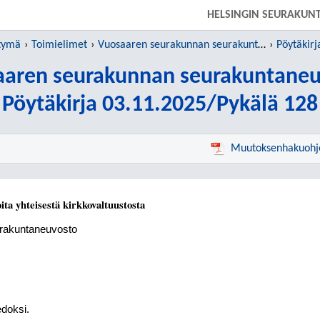
SIIRRY SUORAAN PÄÄSISÄLTÖÖN
HELSINGIN SEURAKUN
htymä
Toimielimet
Vuosaaren seurakunnan seurakuntaneuvosto
Pöytäkirj
aaren seurakunnan seurakuntaneu
Pöytäkirja 03.11.2025/Pykälä 128
Muutoksenhakuohj
ita yhteisestä kirkkovaltuustosta
rakuntaneuvosto
edoksi.