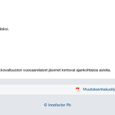
edoksi.
kkovaltuuston vuosaarelaiset jäsenet kertovat ajankohtaisia asioita.
Muutoksenhakuohj
© Innofactor Plc