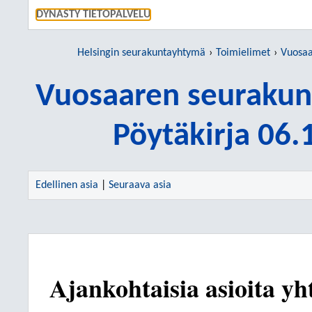
SIIRRY S
DYNASTY TIETOPALVELU
Helsingin seurakuntayhtymä
Toimielimet
Vuosaare
Vuosaaren seurakun
Pöytäkirja 06
Edellinen asia
|
Seuraava asia
Ajankohtaisia asioita yh