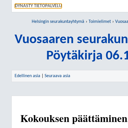
SIIRRY S
DYNASTY TIETOPALVELU
Helsingin seurakuntayhtymä
Toimielimet
Vuosaare
Vuosaaren seurakun
Pöytäkirja 06
Edellinen asia
|
Seuraava asia
Kokouksen päättäminen,