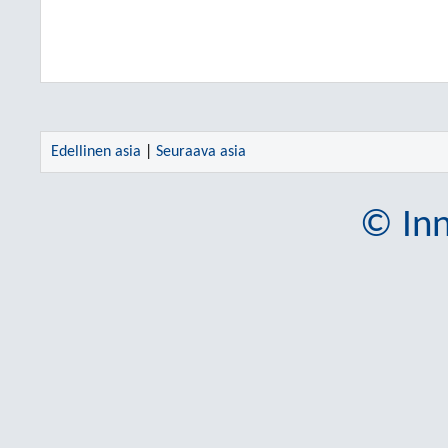
Edellinen asia
|
Seuraava asia
© Inn