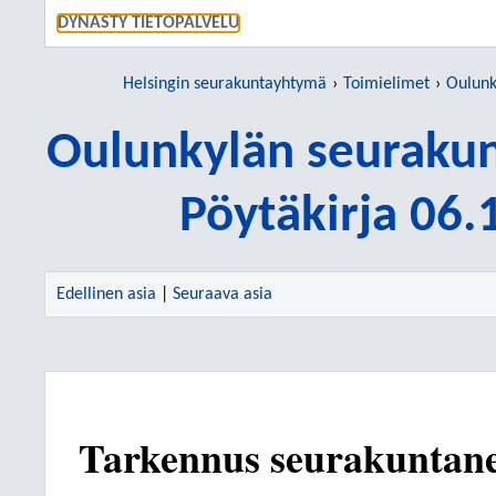
SIIRRY S
DYNASTY TIETOPALVELU
Helsingin seurakuntayhtymä
Toimielimet
Oulunkyl
Oulunkylän seuraku
Pöytäkirja 06
Edellinen asia
|
Seuraava asia
Tarkennus seurakuntane