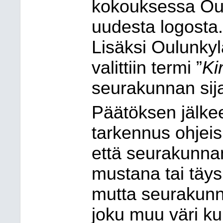
kokouksessa Ou
uudesta logosta. 
Lisäksi Oulunkyl
valittiin termi ”
Ki
seurakunnan sijai
Päätöksen jälkee
tarkennus ohjeis
että seurakunnan
mustana tai täys
mutta seurakunnan
joku muu väri ku