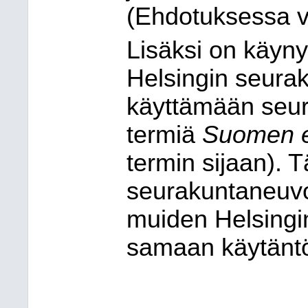
(Ehdotuksessa vi
Lisäksi on käynyt
Helsingin seura
käyttämään seur
termiä
Suomen ev
termin sijaan). 
seurakuntaneuvos
muiden Helsingi
samaan käytäntö