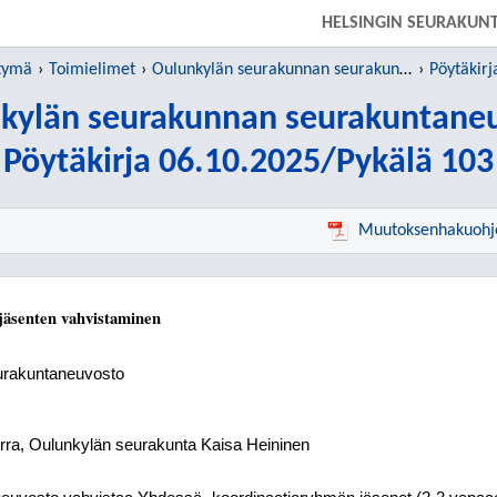
SIIRRY SUORAAN PÄÄSISÄLTÖÖN
HELSINGIN SEURAKUN
htymä
Toimielimet
Oulunkylän seurakunnan seurakuntaneuvosto
Pöytäkirj
kylän seurakunnan seurakuntane
Pöytäkirja 06.10.2025/Pykälä 103
Muutoksenhakuohj
jäsenten vahvistaminen
urakuntaneuvosto
rra, Oulunkylän seurakunta Kaisa Heininen