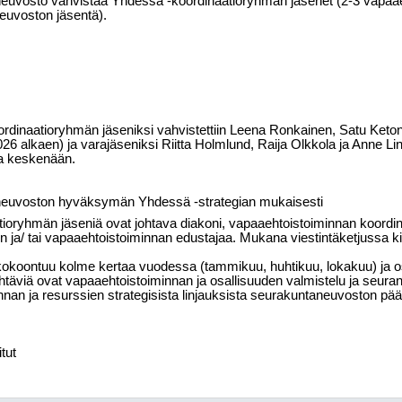
uvosto vahvistaa Yhdessä -koordinaatioryhmän jäsenet (2-3 vapaaeh
euvoston jäsentä).
rdinaatioryhmän jäseniksi vahvistettiin Leena Ronkainen, Satu Keto
26 alkaen) ja varajäseniksi Riitta Holmlund, Raija Olkkola ja Anne Li
ta keskenään.
euvoston hyväksymän Yhdessä -strategian mukaisesti
oryhmän jäseniä ovat johtava diakoni, vapaaehtoistoiminnan koordinaatt
ja/ tai vapaaehtoistoiminnan edustajaa. Mukana viestintäketjussa ki
okoontuu kolme kertaa vuodessa (tammikuu, huhtikuu, lokakuu) ja osa
äviä ovat vapaaehtoistoiminnan ja osallisuuden valmistelu ja seurant
nnan ja resurssien strategisista linjauksista seurakuntaneuvoston pä
tut