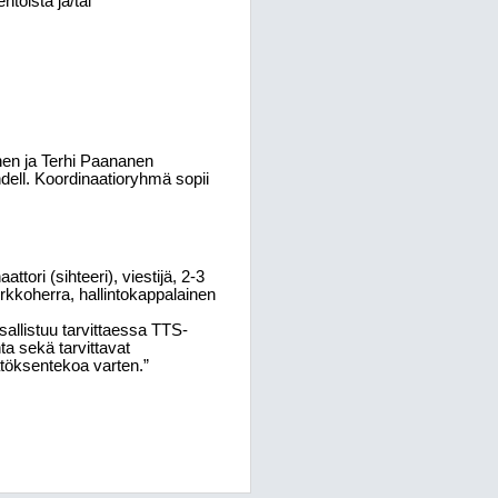
toista ja/tai
nen ja Terhi Paananen
ndell. Koordinaatioryhmä sopii
ori (sihteeri), viestijä, 2-3
rkkoherra, hallintokappalainen
llistuu tarvittaessa TTS-
a sekä tarvittavat
ätöksentekoa varten.”