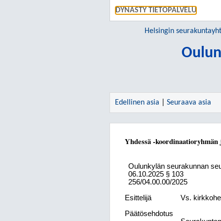
DYNASTY TIETOPALVELU
Helsingin seurakuntay
Oulun
Edellinen asia
|
Seuraava asia
Yhdessä -koordinaatioryhmän 
Oulunkylän seurakunnan se
06.10.2025
§ 103
256/04.00.00/2025
Esittelijä
Vs. kirkkohe
Päätösehdotus