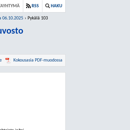
TAYHTYMÄ
RSS
HAKU
a 06.10.2025
Pykälä 103
uvosto
e
Kokousasia PDF-muodossa