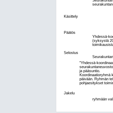
Seurakuntane
seurakuntan
Käsittely
Päätös
Yhdessä-koo
(syksystä 20
toimikausis
Selostus
Seurakuntan
”Yhdessä-koordinaati
seurakuntaneuvoston 
ja pääsuntio.
Koordinaatioryhmä k
päivään. Ryhmän teht
pohjaesitykset toimi
Jakelu
ryhmään vali