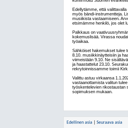
konfirmoitu Suomen evankelis-
Edellytämme, että valittavalla
myös bändi-instrumentteja. Lisä
musiikista vastaamiseen. Arv
etsimämme henkilö, jos olet lu
Palkkaus on vaativuusryhmän
kokemuslisää. Virassa noudate
työaikaa.
Sähköiset hakemukset tulee t
8.10. musiikkinäytteisiin ja haa
viimeistään 9.10. Ne sisältävä
ja haastattelut 23.10. Seurak
rekrytoinnissamme toimii Kirk
Valittu astuu virkaansa 1.1.
vastaanottamista valitun tulee
työskentelevien rikostaustan s
sopimuksen mukaan.
Edellinen asia
|
Seuraava asia