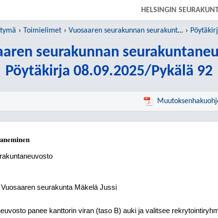
SIIRRY SUORAAN PÄÄSISÄLTÖÖN
HELSINGIN SEURAKUN
htymä
Toimielimet
Vuosaaren seurakunnan seurakuntaneuvosto
Pöytäkir
aaren seurakunnan seurakuntaneu
Pöytäkirja 08.09.2025/Pykälä 92
Muutoksenhakuohj
 paneminen
rakuntaneuvosto
, Vuosaaren seurakunta Mäkelä Jussi
uvosto panee kanttorin viran (taso B) auki ja valitsee rekrytointiryh