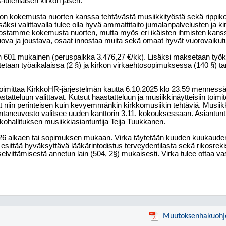
luterilaisen kirkon jäsen.
 on kokemusta nuorten kanssa tehtävästä musiikkityöstä sekä rippikoul
ksi valittavalla tulee olla hyvä ammattitaito jumalanpalvelusten ja kir
ostamme kokemusta nuorten, mutta myös eri ikäisten ihmisten kanss
ova ja joustava, osaat innostaa muita sekä omaat hyvät vuorovaikutus
 601 mukainen (peruspalkka 3.476,27 €/kk). Lisäksi maksetaan ty
taan työaikalaissa (2 §) ja kirkon virkaehtosopimuksessa (140 §) tar
oimittaa KirkkoHR-järjestelmän kautta 6.10.2025 klo 23.59 mennessä.
statteluun valittavat. Kutsut haastatteluun ja musiikkinäytteisiin toimitet
t niin perinteisen kuin kevyemmänkin kirkkomusiikin tehtäviä. Musiikk
untaneuvosto valitsee uuden kanttorin 3.11. kokouksessaan. Asiantunti
kohallituksen musiikkiasiantuntija Teija Tuukkanen.
2026 alkaen tai sopimuksen mukaan. Virka täytetään kuuden kuukauden
 esittää hyväksyttävä lääkärintodistus terveydentilasta sekä rikosreki
elvittämisestä annetun lain (504, 2§) mukaisesti. Virka tulee ottaa va
Muutoksenhakuohj