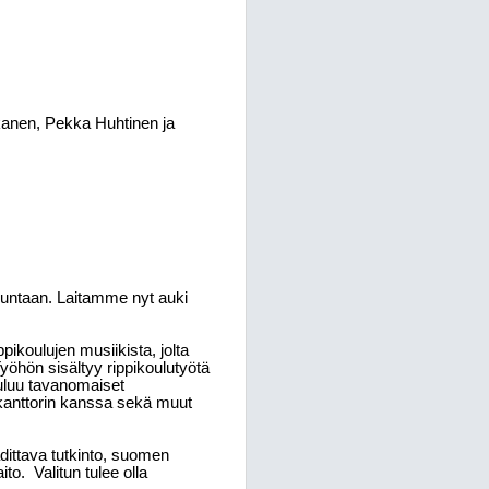
kkanen, Pekka Huhtinen ja
kuntaan. Laitamme nyt auki
ikoulujen musiikista, jolta
yöhön sisältyy rippikoulutyötä
uuluu tavanomaiset
n kanttorin kanssa sekä muut
ittava tutkinto, suomen
ito.
Valitun tulee olla