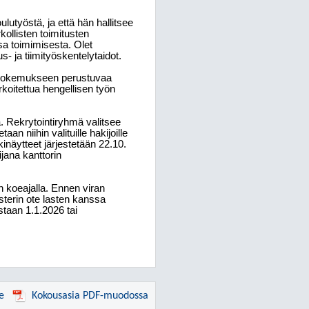
utyöstä, ja että hän hallitsee
kollisten toimitusten
a toimimisesta. Olet
- ja tiimityöskentelytaidot.
ökokemukseen perustuvaa
koitettua hengellisen työn
 Rekrytointiryhmä valitsee
aan niihin valituille hakijoille
inäytteet järjestetään 22.10.
jana kanttorin
 koeajalla. Ennen viran
sterin ote lasten kanssa
staan 1.1.2026 tai
e
Kokousasia PDF-muodossa