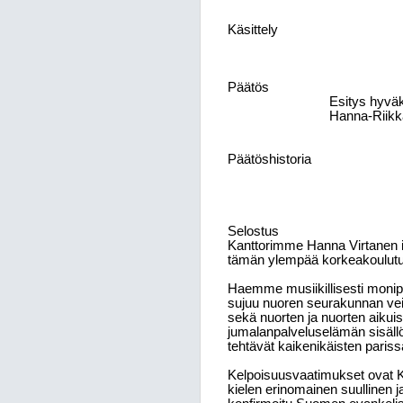
Käsittely
Päätös
Esitys hyväk
Hanna-Riikka
Päätöshistoria
Selostus
Kanttorimme Hanna Virtanen ir
tämän ylempää korkeakoulututki
Haemme musiikillisesti monipu
sujuu nuoren seurakunnan veis
sekä nuorten ja nuorten aikui
jumalanpalveluselämän sisällöt
tehtävät kaikenikäisten pariss
Kelpoisuusvaatimukset ovat K
kielen erinomainen suullinen ja 