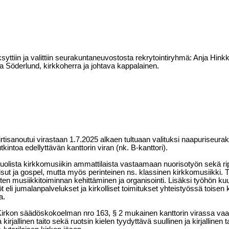
syttiin ja valittiin seurakuntaneuvostosta rekrytointiryhmä: Anja Hin
 Söderlund, kirkkoherra ja johtava kappalainen.
tisanoutui virastaan 1.7.2025 alkaen tultuaan valituksi naapuriseura
ntoa edellyttävän kanttorin viran (nk. B-kanttori).
olista kirkkomusiikin ammattilaista vastaamaan nuorisotyön sekä ripp
ut ja gospel, mutta myös perinteinen ns. klassinen kirkkomusiikki. T
sten musiikkitoiminnan kehittäminen ja organisointi. Lisäksi työhön k
 eli jumalanpalvelukset ja kirkolliset toimitukset yhteistyössä toise
a.
irkon säädöskokoelman nro 163, § 2 mukainen kanttorin virassa vaad
kirjallinen taito sekä ruotsin kielen tyydyttävä suullinen ja kirjallinen ta