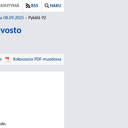
TAYHTYMÄ
RSS
HAKU
ja 08.09.2025
Pykälä 92
vosto
e
Kokousasia PDF-muodossa
män.