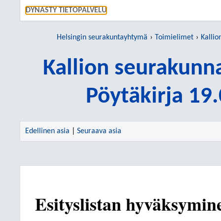
SIIRRY S
DYNASTY TIETOPALVELU
Helsingin seurakuntayhtymä
Toimielimet
Kallio
Kallion seurakunn
Pöytäkirja 19
Edellinen asia
|
Seuraava asia
Esityslistan hyväksymin