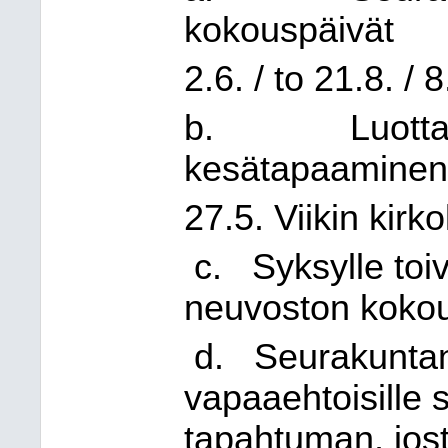
kokouspäivät
2.6. / to 21.8. / 8
b.
Luott
kesätapaamine
27.5. Viikin kirko
c.
Syksylle toi
neuvoston kokou
d.
Seurakuntan
vapaaehtoisille
tapahtuman, jost