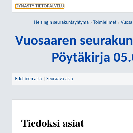
SIIRRY S
DYNASTY TIETOPALVELU
Helsingin seurakuntayhtymä
Toimielimet
Vuosaar
Vuosaaren seurakun
Pöytäkirja 05
Edellinen asia
|
Seuraava asia
Tiedoksi asiat