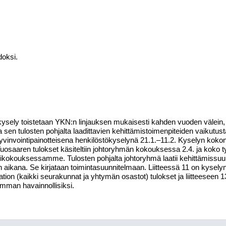
edoksi.
kysely
toistetaan
YKN:n
linjauksen mukaisesti
kahden vuoden välein,
 sen tulosten pohjalta laadittavien
kehittämistoimenpiteiden vaikutust
yvinvointipainotteisena henkilöstökyselynä 21.1.–11.2.
Kyselyn
kokona
uosaaren tulokset käsiteltiin johtoryhmän kokouksessa 2.4. ja koko 
ntikokouksessamme. Tulosten pohjalta johtoryhmä laatii kehittämissu
aikana. Se kirjataan toimintasuunnitelmaan. Liitteessä 11 on kysely
ation (kaikki seurakunnat ja yhtymän osastot) tulokset ja liitteeseen 
mman havainnollisiksi.