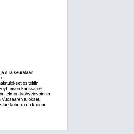
ja sillä
seurataan
a.
istulokset esiteltiin
työyhteisön kanssa ne
unnitelman työhyvinvoinnin
n Vuosaaren tulokset,
13 kirkkoherra on koonnut