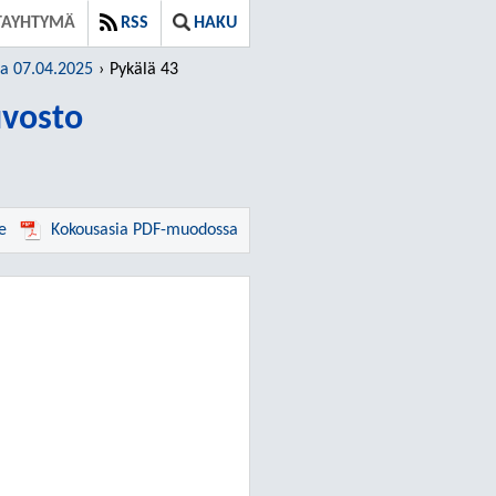
TAYHTYMÄ
RSS
HAKU
ja 07.04.2025
Pykälä 43
vosto
e
Kokousasia PDF-muodossa