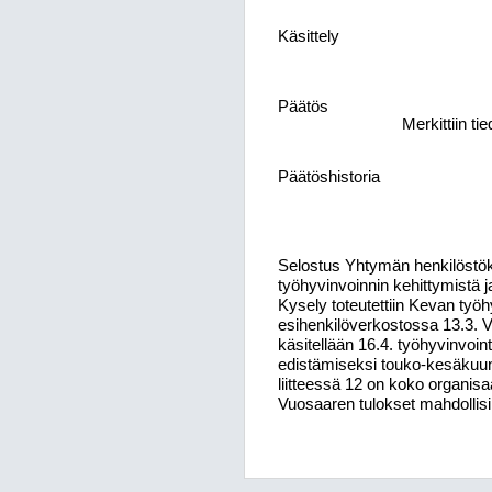
Käsittely
Päätös
Merkittiin ti
Päätöshistoria
Selostus
Yhtymän henkilöstö
työhyvinvoinnin kehittymistä ja
Kysely
toteutettiin
Kevan
työh
esihenkilöverkostossa 13.3. V
käsitellään 16.4. työhyvinvoi
edistämiseksi touko-kesäkuun 
liitteessä 12 on koko organisa
Vuosaaren tulokset mahdollisi