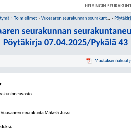
SIIRRY SUORAAN PÄÄSISÄLTÖÖN
HELSINGIN SEURAKUN
htymä
Toimielimet
Vuosaaren seurakunnan seurakuntaneuvosto
Pöytäkir
aaren seurakunnan seurakuntaneu
Pöytäkirja 07.04.2025/Pykälä 43
Muutoksenhakuohj
t
rakuntaneuvosto
, Vuosaaren seurakunta Mäkelä Jussi
edoksi.