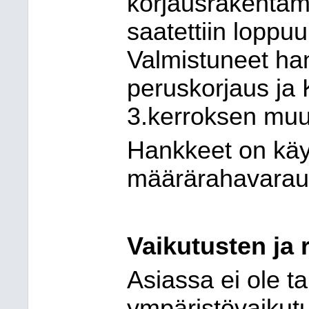
korjausrakentam
saatettiin lopp
Valmistuneet han
peruskorjaus ja
3.kerroksen muu
Hankkeet on käy
määrärahavarauk
Vaikutusten ja r
Asiassa ei ole t
ympäristövaikutu