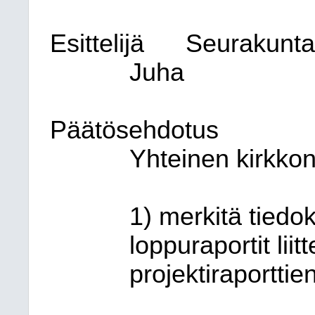
Esittelijä
Seurakunta
Juha
Päätösehdotus
Yhteinen kirkko
1) merkitä tiedok
loppuraportit lii
projektiraporttie