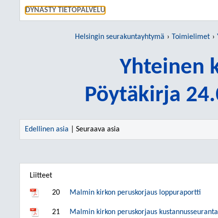
SIIRRY S
DYNASTY TIETOPALVELU
Helsingin seurakuntayhtymä
Toimielimet
Yhteinen 
Pöytäkirja 24
Edellinen asia
| Seuraava asia
Liitteet
20
Malmin kirkon peruskorjaus loppuraportti
21
Malmin kirkon peruskorjaus kustannusseuranta