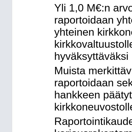
Yli 1,0 M€:n arv
raportoidaan yht
yhteinen kirkkon
kirkkovaltuustoll
hyväksyttäväksi
Muista merkittä
raportoidaan sekä
hankkeen päätytt
kirkkoneuvostoll
Raportointikaude