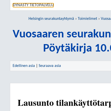
SIIRRY S
DYNASTY TIETOPALVELU
Helsingin seurakuntayhtymä
Toimielimet
Vuosaar
Vuosaaren seurakun
Pöytäkirja 10
Edellinen asia
|
Seuraava asia
Lausunto tilankäyttötar