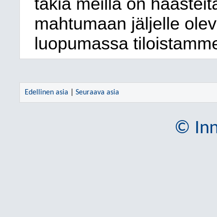
takia meillä on haaste
mahtumaan jäljelle olevi
luopumassa tiloistamm
Edellinen asia
|
Seuraava asia
© Inn