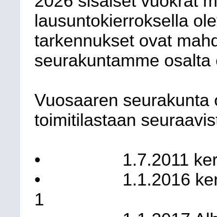
2026 sisäiset vuokrat 
lausuntokierroksella ol
tarkennukset ovat mahdo
seurakuntamme osalta o
Vuosaaren seurakunta o
toimitilastaan seuraavi
•
1.7.2011 ker
•
1.1.2016 ke
1