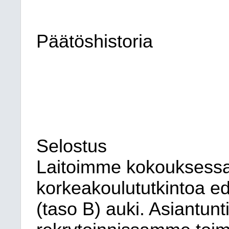
Päätöshistoria
Selostus
Laitoimme kokouksess
korkeakoulututkintoa ede
(taso B) auki. Asiantunt