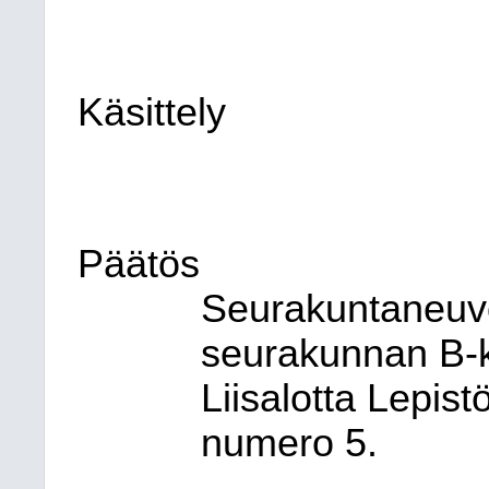
Käsittely
Päätös
Seurakuntaneuvo
seurakunnan B-k
Liisalotta Lepist
numero 5.