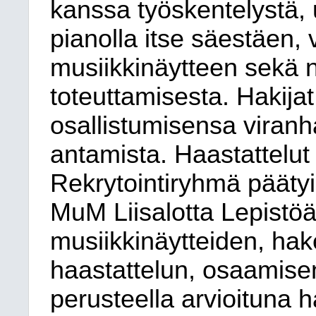
kanssa työskentelystä, 
pianolla itse säestäen,
musiikkinäytteen sekä 
toteuttamisesta. Hakijat
osallistumisensa viran
antamista. Haastattelut 
Rekrytointiryhmä päätyi
MuM Liisalotta Lepistöä
musiikkinäytteiden, hak
haastattelun, osaamis
perusteella arvioituna h