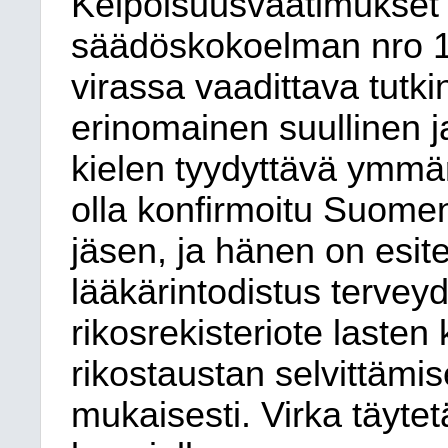
Kelpoisuusvaatimukset 
säädöskokoelman nro 1
virassa vaadittava tutk
erinomainen suullinen ja
kielen tyydyttävä ymmär
olla konfirmoitu Suomen
jäsen, ja hänen on esit
lääkärintodistus tervey
rikosrekisteriote laste
rikostaustan selvittämis
mukaisesti. Virka täyt