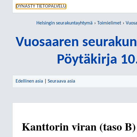
SIIRRY S
DYNASTY TIETOPALVELU
Helsingin seurakuntayhtymä
Toimielimet
Vuosaa
Vuosaaren seurakun
Pöytäkirja 1
Edellinen asia
|
Seuraava asia
Kanttorin viran (taso B