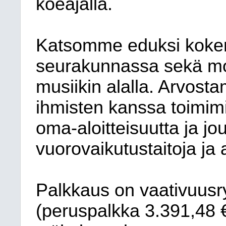
koeajalla.
Katsomme eduksi kokem
seurakunnassa sekä mo
musiikin alalla. Arvost
ihmisten kanssa toimim
oma-aloitteisuutta ja jo
vuorovaikutustaitoja ja 
Palkkaus on vaativuus
(peruspalkka 3.391,48 