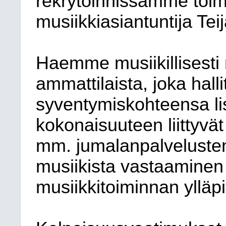
rekrytoinnissamme toimi
musiikkiasiantuntija Te
Haemme musiikillisesti 
ammattilaista, joka hall
syventymiskohteensa li
kokonaisuuteen liittyvät
mm. jumalanpalvelusten 
musiikista vastaaminen
musiikkitoiminnan ylläp