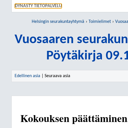
SIIRRY S
DYNASTY TIETOPALVELU
Helsingin seurakuntayhtymä
Toimielimet
Vuosaare
Vuosaaren seurakun
Pöytäkirja 09
Edellinen asia
| Seuraava asia
Kokouksen päättäminen,