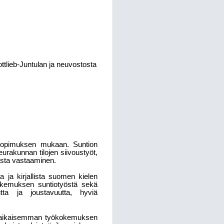
ttlieb-Juntulan ja neuvostosta
 sopimuksen mukaan. Suntion
urakunnan tilojen siivoustyöt,
nasta vastaaminen.
a ja kirjallista suomen kielen
kokemuksen suntiotyöstä sekä
tta ja joustavuutta, hyviä
i aikaisemman työkokemuksen