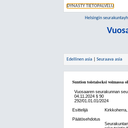
DYNASTY TIETOPALVELU
Helsingin seurakuntay
Vuos
Edellinen asia
|
Seuraava asia
Suntion toistaiseksi voimassa 
Vuosaaren seurakunnan seu
04.11.2024
§ 90
292/01.01.01/2024
Esittelijä
Kirkkoherra
Päätösehdotus
Seurakuntane