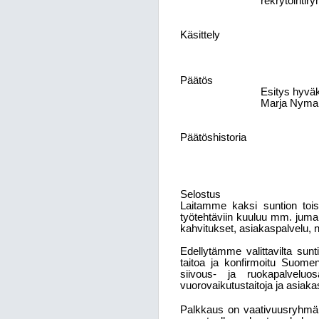
rekrytointir
Käsittely
Päätös
Esitys hyväk
Marja Nyman
Päätöshistoria
Selostus
Laitamme kaksi suntion toi
työtehtäviin kuuluu mm. jumal
kahvitukset, asiakaspalvelu, 
Edellytämme valittavilta sunt
taitoa ja konfirmoitu Suome
siivous- ja ruokapalveluo
vuorovaikutustaitoja ja asiakas
Palkkaus on vaativuusryhmä