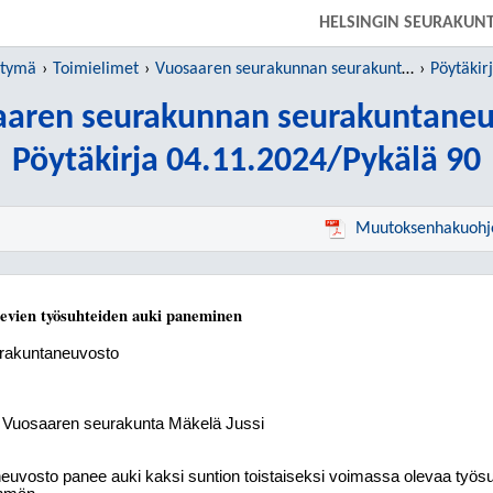
SIIRRY SUORAAN PÄÄSISÄLTÖÖN
HELSINGIN SEURAKUN
htymä
Toimielimet
Vuosaaren seurakunnan seurakuntaneuvosto
Pöytäkir
aaren seurakunnan seurakuntaneu
Pöytäkirja 04.11.2024/Pykälä 90
Muutoksenhakuohj
olevien työsuhteiden auki paneminen
rakuntaneuvosto
, Vuosaaren seurakunta Mäkelä Jussi
uvosto panee auki kaksi suntion toistaiseksi voimassa olevaa työsuh