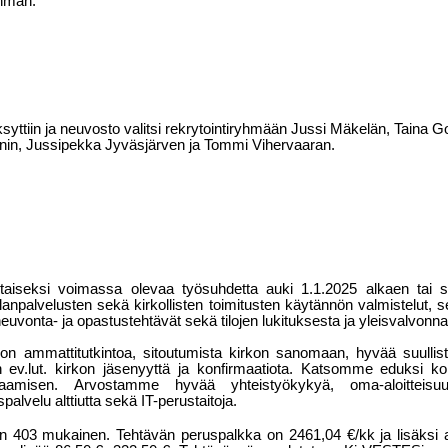
yhmän.
syttiin ja neuvosto valitsi rekrytointiryhmään Jussi Mäkelän, Taina Go
in, Jussipekka Jyväsjärven ja Tommi Vihervaaran.
staiseksi voimassa olevaa työsuhdetta auki 1.1.2025 alkaen tai
anpalvelusten sekä kirkollisten toimitusten käytännön valmistelut, se
neuvonta- ja opastustehtävät sekä tilojen lukituksesta ja yleisvalvon
ion ammattitutkintoa, sitoutumista kirkon sanomaan, hyvää suullist
n ev.lut. kirkon jäsenyyttä ja konfirmaatiota. Katsomme eduksi 
saamisen. Arvostamme hyvää yhteistyökykyä, oma-aloitteisuu
palvelu alttiutta sekä IT-perustaitoja.
n 403 mukainen. Tehtävän peruspalkka on 2461,04 €/kk ja lisäks