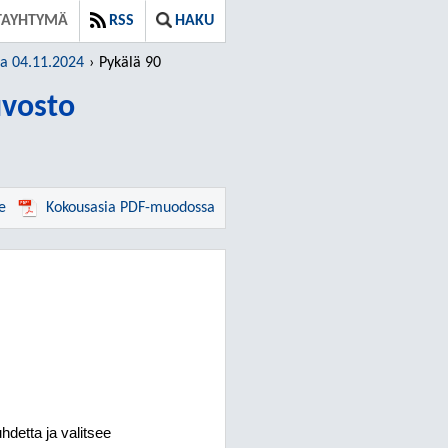
TAYHTYMÄ
RSS
HAKU
ja 04.11.2024
Pykälä 90
vosto
e
Kokousasia PDF-muodossa
detta ja valitsee