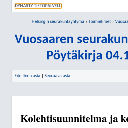
SIIRRY S
DYNASTY TIETOPALVELU
Helsingin seurakuntayhtymä
Toimielimet
Vuosaare
Vuosaaren seurakun
Pöytäkirja 04
Edellinen asia
|
Seuraava asia
Kolehtisuunnitelma ja k