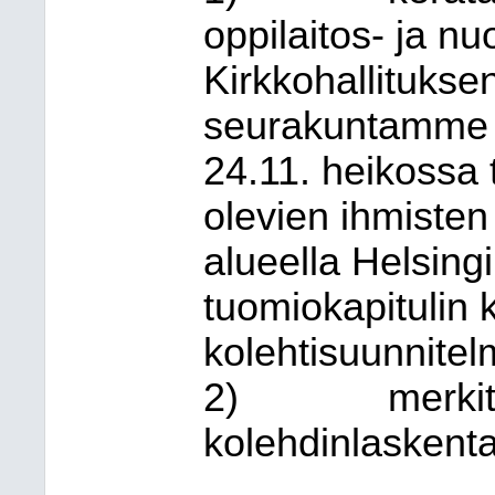
oppilaitos- ja nuo
Kirkkohallitukse
seurakuntamme d
24.11. heikossa
olevien ihmiste
alueella Helsing
tuomiokapitulin 
kolehtisuunnitelm
2)
merki
kolehdinlaskent