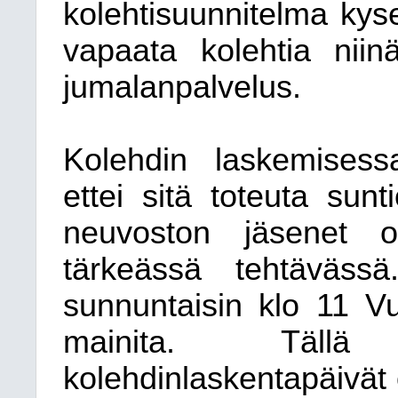
kolehtisuunnitelma kyse
vapaata kolehtia niinä
jumalanpalvelus.
Kolehdin laskemisess
ettei sitä toteuta sunt
neuvoston jäsenet 
tärkeässä tehtävässä
sunnuntaisin klo 11 Vuo
mainita. Tällä 
kolehdinlaskentapäivät o