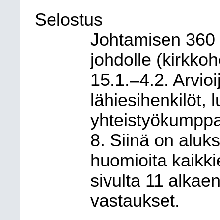
Selostus
Johtamisen 360 -
johdolle (kirkkohe
15.1.–4.2. Arvioi
lähiesihenkilöt, 
yhteistyökumppan
8. Siinä on aluks
huomioita kaikki
sivulta 11 alka
vastaukset.