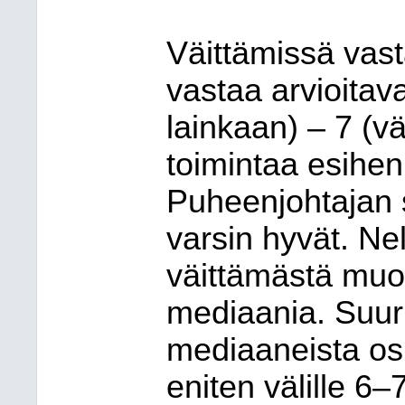
Väittämissä vasta
vastaa arvioitav
lainkaan) – 7 (v
toimintaa esihenk
Puheenjohtajan 
varsin hyvät. Ne
väittämästä muo
mediaania. Suur
mediaaneista osu
eniten välille 6–7