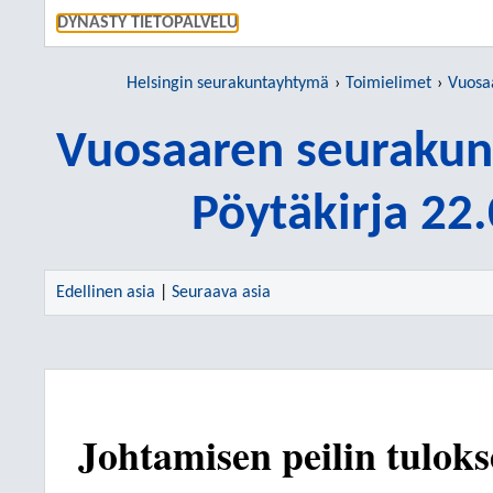
SIIRRY S
DYNASTY TIETOPALVELU
Helsingin seurakuntayhtymä
Toimielimet
Vuosaar
Vuosaaren seurakun
Pöytäkirja 22
Edellinen asia
|
Seuraava asia
Johtamisen peilin tuloks