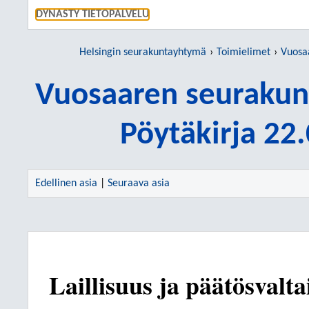
SIIRRY S
DYNASTY TIETOPALVELU
Helsingin seurakuntayhtymä
Toimielimet
Vuosaar
Vuosaaren seurakun
Pöytäkirja 22
Edellinen asia
|
Seuraava asia
Laillisuus ja päätösvalta