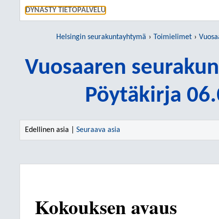
SIIRRY S
DYNASTY TIETOPALVELU
Helsingin seurakuntayhtymä
Toimielimet
Vuosaar
Vuosaaren seurakun
Pöytäkirja 06
Edellinen asia |
Seuraava asia
Kokouksen avaus