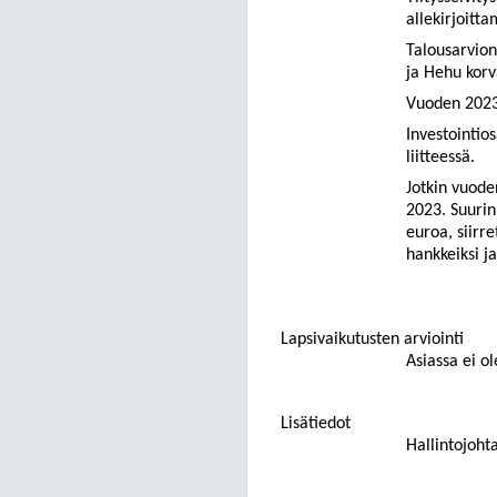
allekirjoitta
Talousarvion
ja Hehu korv
Vuoden 2023 
Investointios
liitteessä.
Jotkin vuode
2023. Suurin
euroa, siirr
hankkeiksi j
Lapsivaikutusten arviointi
Asiassa ei o
Lisätiedot
Hallintojoht