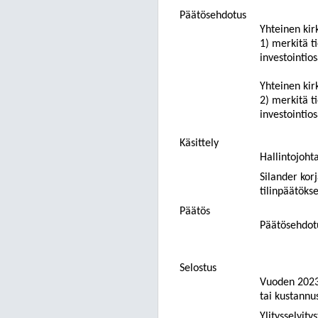
Päätösehdotus
Yhteinen kir
1) merkitä t
investointios
Yhteinen kir
2) merkitä t
investointios
Käsittely
Hallintojohta
Silander kor
tilinpäätöks
Päätös
Päätösehdotu
Selostus
Vuoden 2023 
tai kustann
Ylitysselvit