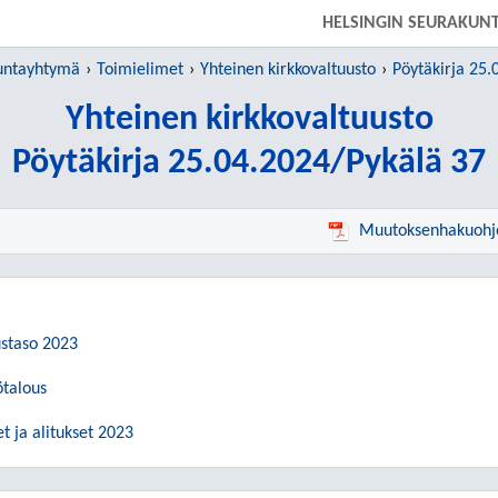
SIIRRY SUORAAN PÄÄSISÄLTÖÖN
HELSINGIN SEURAKUN
kuntayhtymä
Toimielimet
Yhteinen kirkkovaltuusto
Pöytäkirja 25.
Yhteinen kirkkovaltuusto
Pöytäkirja 25.04.2024/Pykälä 37
Muutoksenhakuohj
ustaso 2023
ötalous
et ja alitukset 2023