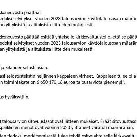
kkoneuvosto päättää:
iedoksi selvitykset vuoden 2023 talousarvion käyttötalousosan määrär
an ylityksistä ja alituksista liitteiden mukaisesti.
kkoneuvosto päättää esittää yhteiselle kirkkovaltuustolle, että se päät
iedoksi selvitykset vuoden 2023 talousarvion käyttötalousosan määrär
an ylityksistä ja alituksista liitteiden mukaisesti.
ja Silander selosti asiaa.
jasi selostustekstin neljännen kappaleen virheet. Kappaleen tulee ol
en toimintakate on 6 650 170,16 euroa talousarviota pienempi".
s hyväksyttiin.
talousarvion sitovuustasot ovat liitteen mukaiset. Eräät sitovuustaso
uspaikkojen menot ovat vuonna 2023 ylittäneet varatun määrärahan.
ysten tiedoksi merkitsemisestä tulee tehdä esitys yhteiselle kirkkovalt