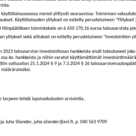
mista.
 käyttötalousosassa menot ylittyvät seuraavissa: Toiminnan vakuutuks
aukset. Käyttötalouden ylitykset on esitetty perusteluineen "Ylitykset 
tilinpäätöksen toimintakate on 6 650 170,16 euroa talousarviota pi
an ylitykset sekä alitukset on esitetty perusteluineen "Investointien yli
n 2023 talousarvion investointiosan hankkeista eivät toteutuneet joko
 osa ko. hankkeista ja niihin varatut käyttämättömät investointimäärä
ettiin valtuuston 25.1.2024 § 9 ja 7.3.2024 § 26 talousarviomuutospää
a määrärahoiksi.
le tarpeen tehdä lapsivaikutusten arviointia.
aja Juha Silander, juha.silander@evl.fi, p. 040 563 9709