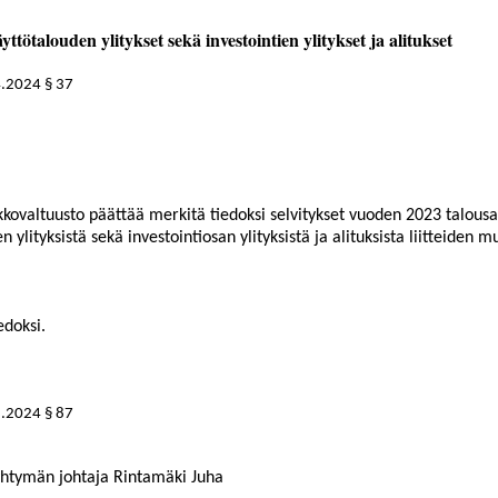
tötalouden ylitykset sekä investointien ylitykset ja alitukset
4.2024
§ 37
kkovaltuusto päättää merkitä tiedoksi selvitykset vuoden 2023 talous
ylityksistä sekä investointiosan ylityksistä ja alituksista liitteiden mu
edoksi.
3.2024 § 87
htymän johtaja Rintamäki Juha