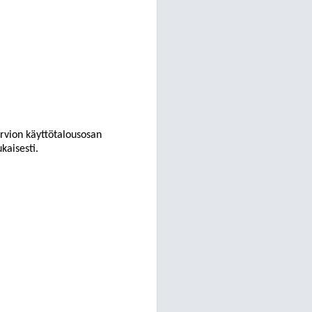
arvion käyttötalousosan
kaisesti.