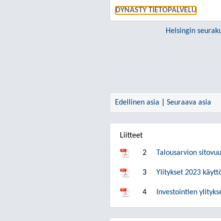
DYNASTY TIETOPALVELU
Helsingin seura
Edellinen asia
|
Seuraava asia
Liitteet
2
Talousarvion sitovu
3
Ylitykset 2023 käytt
4
Investointien ylityks