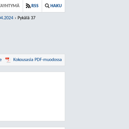
TAYHTYMÄ
RSS
HAKU
04.2024
Pykälä 37
e
Kokousasia PDF-muodossa