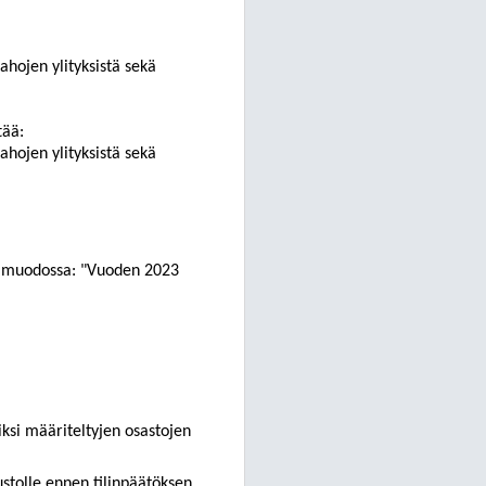
ahojen ylityksistä sekä
tää:
ahojen ylityksistä sekä
la muodossa: "Vuoden 2023
iksi määriteltyjen osastojen
uustolle ennen tilinpäätöksen