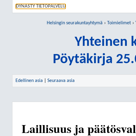
SIIRRY S
DYNASTY TIETOPALVELU
Helsingin seurakuntayhtymä
Toimielimet
Yhteinen 
Pöytäkirja 25
Edellinen asia
|
Seuraava asia
Laillisuus ja päätösva