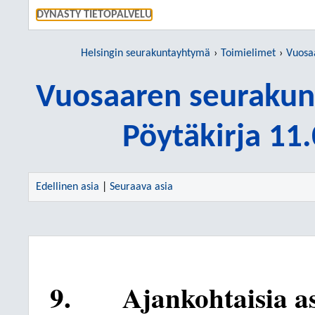
SIIRRY S
DYNASTY TIETOPALVELU
Helsingin seurakuntayhtymä
Toimielimet
Vuosaar
Vuosaaren seurakun
Pöytäkirja 11
Edellinen asia
|
Seuraava asia
9.
Ajankohtaisia as