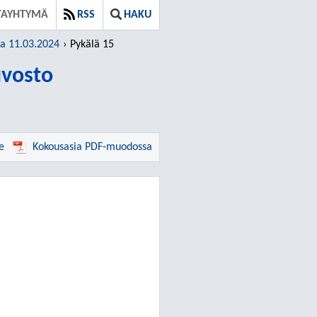
TAYHTYMÄ
RSS
HAKU
ja 11.03.2024
Pykälä 15
vosto
e
Kokousasia PDF-muodossa