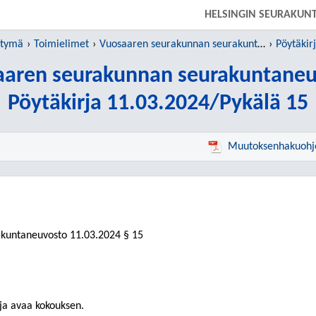
SIIRRY SUORAAN PÄÄSISÄLTÖÖN
HELSINGIN SEURAKUN
htymä
Toimielimet
Vuosaaren seurakunnan seurakuntaneuvosto
Pöytäkir
aaren seurakunnan seurakuntaneu
Pöytäkirja 11.03.2024/Pykälä 15
Muutoksenhakuohj
akuntaneuvosto
11.03.2024
§ 15
ja avaa kokouksen.