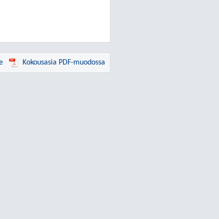
e
Kokousasia PDF-muodossa