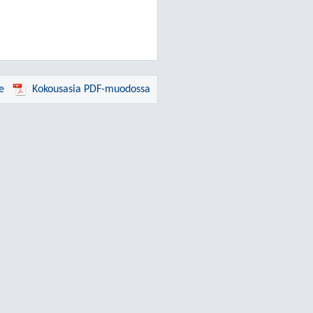
e
Kokousasia PDF-muodossa