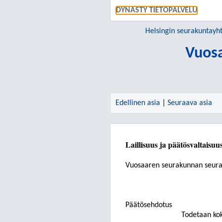
DYNASTY TIETOPALVELU
Helsingin seurakuntay
Vuos
Edellinen asia
|
Seuraava asia
Laillisuus ja päätösvaltaisuu
Vuosaaren seurakunnan seur
Päätösehdotus
Todetaan koko