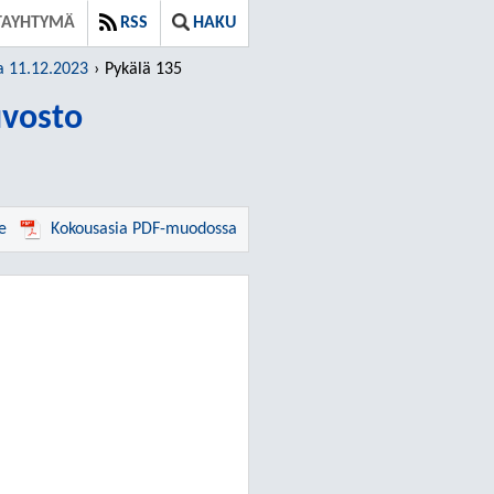
TAYHTYMÄ
RSS
HAKU
a 11.12.2023
Pykälä 135
vosto
e
Kokousasia PDF-muodossa