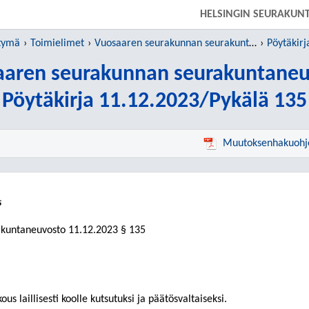
SIIRRY SUORAAN PÄÄSISÄLTÖÖN
HELSINGIN SEURAKUN
htymä
Toimielimet
Vuosaaren seurakunnan seurakuntaneuvosto
Pöytäkirj
aaren seurakunnan seurakuntaneu
Pöytäkirja 11.12.2023/Pykälä 135
Muutoksenhakuohj
s
akuntaneuvosto
11.12.2023
§ 135
us laillisesti koolle kutsutuksi ja päätösvaltaiseksi.