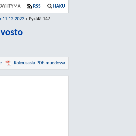
TAYHTYMÄ
RSS
HAKU
a 11.12.2023
Pykälä 147
vosto
e
Kokousasia PDF-muodossa