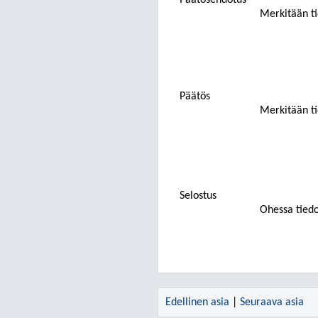
Päätösehdotus
Merkitään ti
Päätös
Merkitään ti
Selostus
Ohessa tiedo
Edellinen asia
|
Seuraava asia