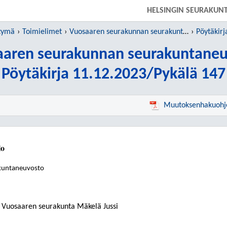
SIIRRY SUORAAN PÄÄSISÄLTÖÖN
HELSINGIN SEURAKUN
htymä
Toimielimet
Vuosaaren seurakunnan seurakuntaneuvosto
Pöytäkirj
aaren seurakunnan seurakuntaneu
Pöytäkirja 11.12.2023/Pykälä 147
Muutoksenhakuohj
lo
kuntaneuvosto
, Vuosaaren seurakunta Mäkelä Jussi