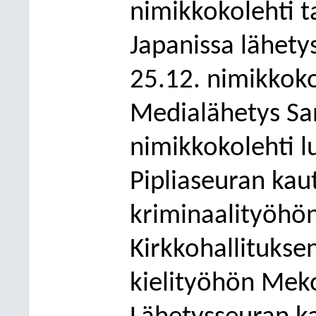
nimikkokolehti t
Japanissa lähety
25.12. nimikkok
Medialähetys San
nimikkokolehti 
Pipliaseuran kaut
kriminaalityöhön 
Kirkkohallitukse
kielityöhön Mek