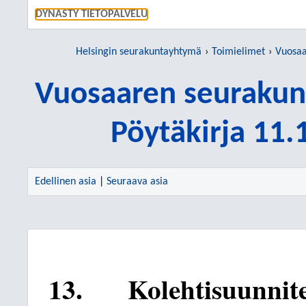
SIIRRY S
DYNASTY TIETOPALVELU
Helsingin seurakuntayhtymä
Toimielimet
Vuosaare
Vuosaaren seurakun
Pöytäkirja 11
Edellinen asia
|
Seuraava asia
13.
Kolehtisuunnit