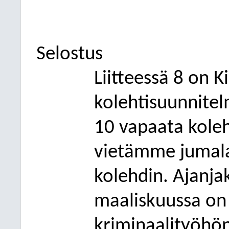
Selostus
Liitteessä 8 on K
kolehtisuunnitelm
10 vapaata koleht
vietämme jumal
kolehdin. Ajanja
maaliskuussa on 
kriminaalityöhön 