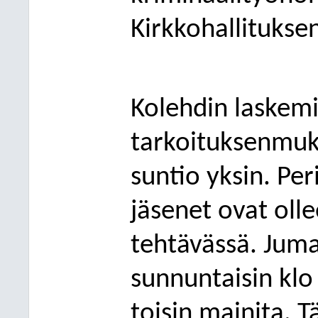
Kirkkohallitukse
Kolehdin laskem
tarkoituksenmuka
suntio yksin. Per
jäsenet ovat oll
tehtävässä. Juma
sunnuntaisin klo 
toisin mainita. Tä