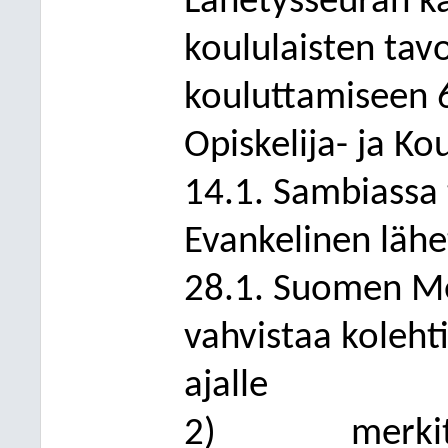
Lähetysseuran kau
koululaisten tav
kouluttamiseen 6
Opiskelija- ja Ko
14.1. Sambiassa 
Evankelinen lähet
28.1. Suomen Mer
vahvistaa koleht
ajalle
2)
merki