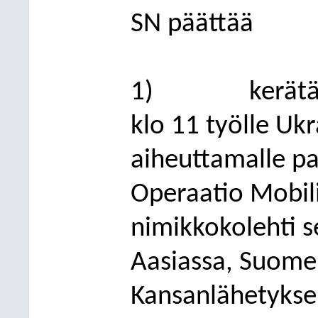
SN päättää
1)
kerätä
klo 11 työlle Uk
aiheuttamalle pa
Operaatio Mobili
nimikkokolehti 
Aasiassa, Suomen
Kansanlähetyksen