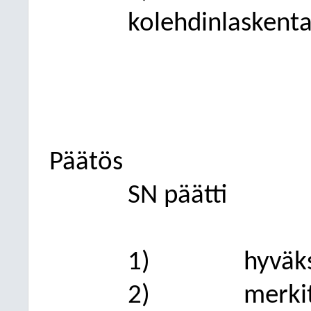
kolehdinlaskent
Päätös
SN päätti
1)
hyväks
2)
merkit