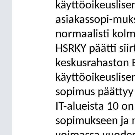
käyttöoikeuslisen
asiakassopi-muk
normaalisti kol
HSRKY päätti si
keskusrahaston 
käyttöoikeuslise
sopimus päättyy
IT-alueista 10 on
sopimukseen ja n