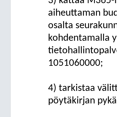
3) kattaa M365-
aiheuttaman bud
osalta seurakunni
kohdentamalla y
tietohallintopal
1051060000;
4) tarkistaa väli
pöytäkirjan pykä