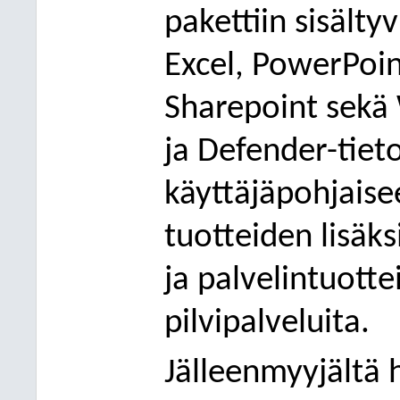
pakettiin sisält
Excel, PowerPoin
Sharepoint sekä
ja Defender-tiet
käyttäjäpohjaise
tuotteiden lisä
ja palvelintuott
pilvipalveluita.
Jälleenmyyjältä 