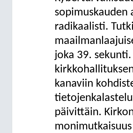
sopimuskauden 
radikaalisti. Tu
maailmanlaajuis
joka 39. sekunti.
kirkkohallituksen
kanaviin kohdist
tietojenkalastel
päivittäin. Kirk
monimutkaisuus 