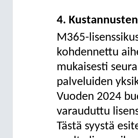
4. Kustannuste
M365-lisenssiku
kohdennettu aih
mukaisesti seura
palveluiden yksi
Vuoden 2024 bude
varauduttu lise
Tästä syystä esi