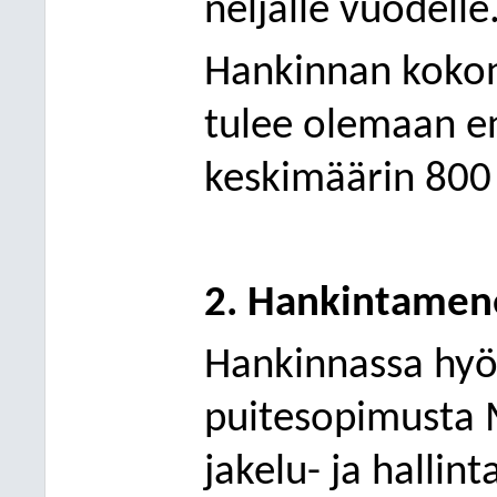
neljälle vuodelle
Hankinnan kokon
tulee olemaan e
keskimäärin 800
2. Hankintamen
Hankinnassa hyö
puitesopimusta 
jakelu- ja halli