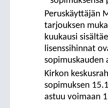
sopimuksensa p
Peruskäyttäjän 
tarjouksen mukaa
kuukausi sisältäe
lisenssihinnat o
sopimuskauden a
Kirkon keskusraha
sopimuksen 15.
astuu voimaan 1