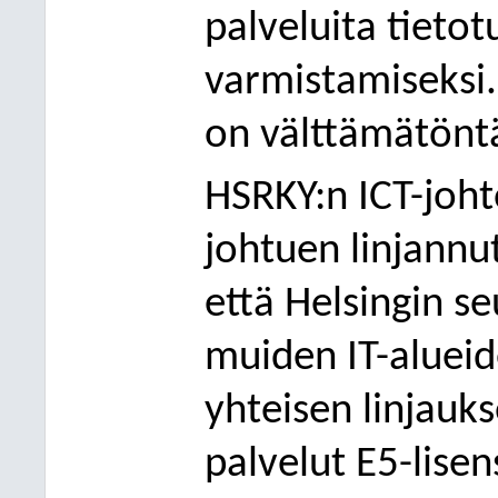
palveluita tietot
varmistamiseksi.
on välttämätöntä
HSRKY:n ICT-joh
johtuen linjannu
että Helsingin 
muiden IT-alueid
yhteisen linjauk
palvelut E5-lisen