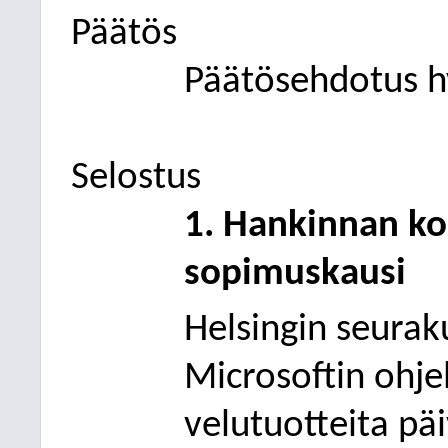
Päätös
Päätösehdotus hy
Selostus
1. Hankinnan ko
sopimuskausi
Helsingin seura
Microsoftin ohjel
velutuotteita pä