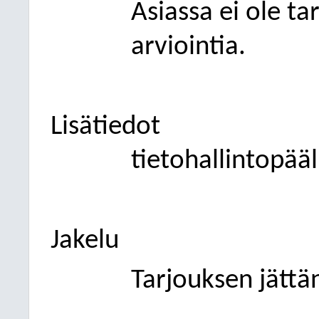
Asiassa ei ole t
arviointia.
Lisätiedot
tietohallintopää
Jakelu
Tarjouksen jättä