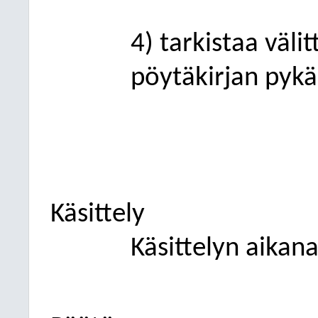
4) tarkistaa väli
pöytäkirjan pykä
Käsittely
Käsittelyn aikan