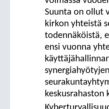
voimassa vuoden
Suunta on ollut 
kirkon yhteistä 
todennäköistä, et
ensi vuonna yht
käyttäjähallinnan
synergiahyötyje
seurakuntayhtym
keskusrahaston k
Kyberturvallisuu