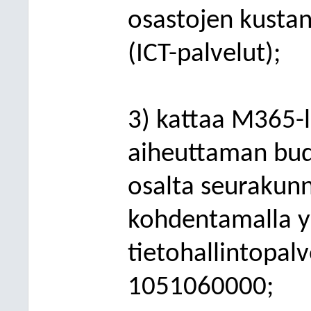
osastojen kustan
(ICT-palvelut);
3) kattaa M365-
aiheuttaman bud
osalta seurakunni
kohdentamalla y
tietohallintopal
1051060000;