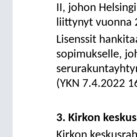
II, johon Helsin
liittynyt vuonna
Lisenssit hankit
sopimukselle, jo
serurakuntayhty
(YKN 7.4.2022 1
3. Kirkon kesku
Kirkon keskusrah