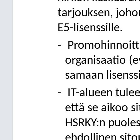
tarjouksen, joho
E5-lisenssille.
-
Promohinnoitte
organisaatio (e
samaan lisenss
-
IT-alueen tule
että se aikoo 
HSRKY:n puolest
ehdollinen sit