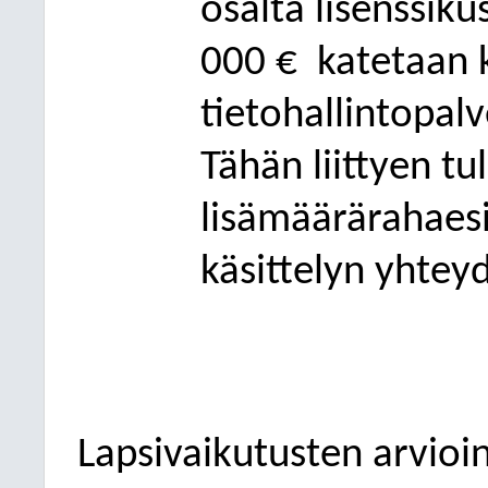
osalta lisenssik
000 €
katetaan k
tietohallintopal
Tähän liittyen t
lisämäärärahaesi
käsittelyn yhte
Lapsivaikutusten arvioin