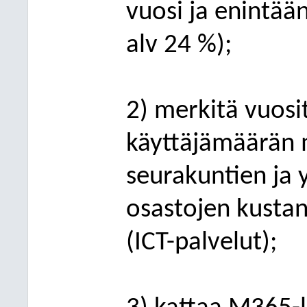
vuosi ja enintään
alv 24 %);
2) merkitä vuosi
käyttäjämäärän
seurakuntien ja 
osastojen kustan
(ICT-palvelut);