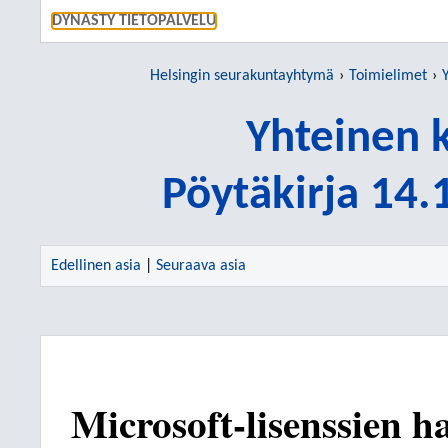
SIIRRY S
DYNASTY TIETOPALVELU
Helsingin seurakuntayhtymä
Toimielimet
Yhteinen 
Pöytäkirja 14
Edellinen asia
|
Seuraava asia
Microsoft-lisenssien h