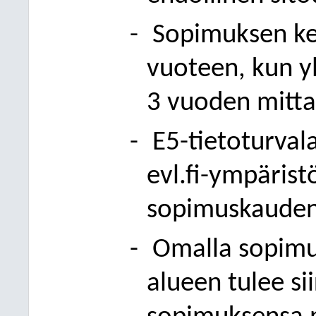
-
Sopimuksen ke
vuoteen, kun y
3 vuoden mittai
-
E5-tietoturva
evl.fi-ympärist
sopimuskauden
-
Omalla sopimuk
alueen tulee si