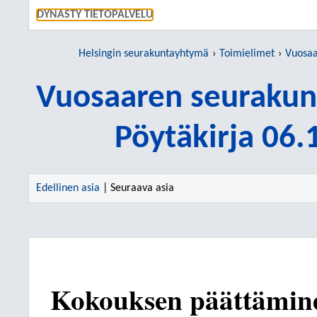
SIIRRY S
DYNASTY TIETOPALVELU
Helsingin seurakuntayhtymä
Toimielimet
Vuosaare
Vuosaaren seurakun
Pöytäkirja 06
Edellinen asia
| Seuraava asia
Kokouksen päättämine