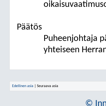
oikaisuvaatimuso
Päätös
Puheenjohtaja p
yhteiseen Herra
Edellinen asia
| Seuraava asia
© Inn