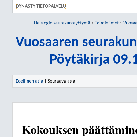
SIIRRY S
DYNASTY TIETOPALVELU
Helsingin seurakuntayhtymä
Toimielimet
Vuosaare
Vuosaaren seurakun
Pöytäkirja 09
Edellinen asia
| Seuraava asia
Kokouksen päättämine