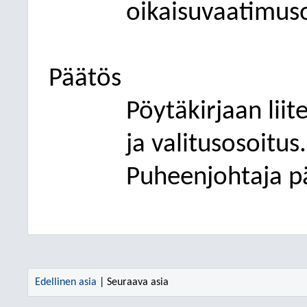
oikaisuvaatimuso
Päätös
Pöytäkirjaan lii
ja valitusosoitus.
Puheenjohtaja pä
Edellinen asia
| Seuraava asia