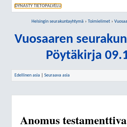
SIIRRY S
DYNASTY TIETOPALVELU
Helsingin seurakuntayhtymä
Toimielimet
Vuosaare
Vuosaaren seurakun
Pöytäkirja 09
Edellinen asia
|
Seuraava asia
Anomus testamenttiva