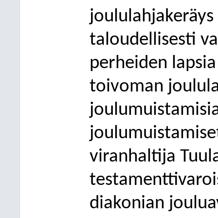
joululahjakeräys
taloudellisesti 
perheiden lapsi
toivoman joulul
joulumuistamisia
joulumuistamiset
viranhaltija Tuu
testamenttivaroi
diakonian joulua