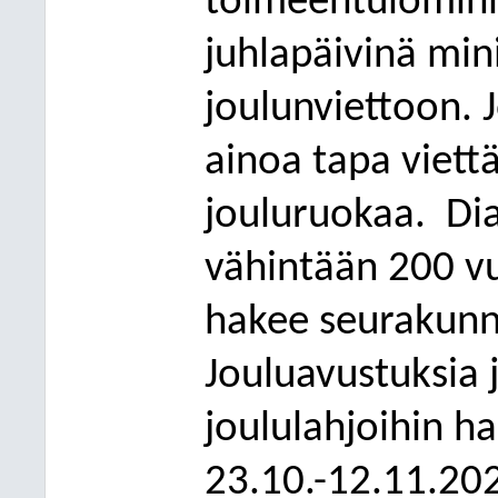
toimeentulominim
juhlapäivinä min
joulunviettoon. 
ainoa tapa viett
jouluruokaa.
Di
vähintään 200 vu
hakee seurakunna
Jouluavustuksia 
joululahjoihin ha
23.10.-12.11.20