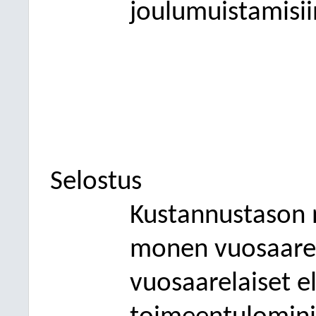
joulumuistamisii
Selostus
Kustannustason 
monen vuosaarel
vuosaarelaiset e