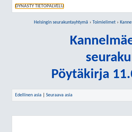
SIIRRY S
DYNASTY TIETOPALVELU
Helsingin seurakuntayhtymä
Toimielimet
Kannelm
Kannelmäe
seuraku
Pöytäkirja 11
Edellinen asia
|
Seuraava asia