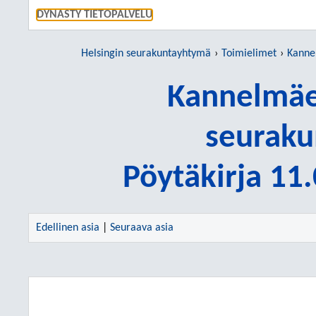
SIIRRY S
DYNASTY TIETOPALVELU
Helsingin seurakuntayhtymä
Toimielimet
Kannelm
Kannelmäe
seuraku
Pöytäkirja 11
Edellinen asia
|
Seuraava asia