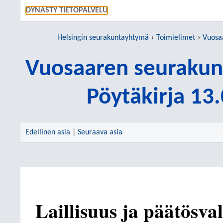
SIIRRY S
DYNASTY TIETOPALVELU
Helsingin seurakuntayhtymä
Toimielimet
Vuosaar
Vuosaaren seurakun
Pöytäkirja 13
Edellinen asia
|
Seuraava asia
Laillisuus ja päätösva